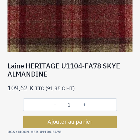
Laine HERITAGE U1104-FA78 SKYE
ALMANDINE
109,62
€
TTC (
91,35
€
HT)
quantité
de
Ajouter au panier
Laine
HERITAGE
UGS :
MOON-HER-U1104-FA78
U1104-