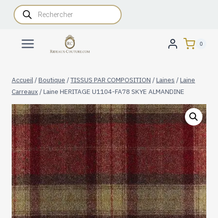
Aller
Recherche
de
au
produits
contenu
0
Accueil
/
Boutique
/
TISSUS PAR COMPOSITION
/
Laines
/
Laine
Carreaux
/
Laine HERITAGE U1104-FA78 SKYE ALMANDINE