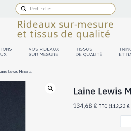
Recherche
de
produits
Rideaux sur-mesure
et tissus de qualité
TIONS
VOS RIDEAUX
TISSUS
TRIN
AUX
SUR MESURE
DE QUALITÉ
ET R
aine Lewis Mineral
Laine Lewis M
134,68
€
TTC (
112,23
€