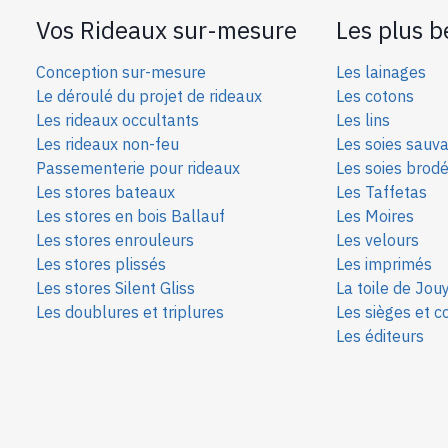
Vos Rideaux sur-mesure
Les plus b
Conception sur-mesure
Les lainages
Le déroulé du projet de rideaux
Les cotons
Les rideaux occultants
Les lins
Les rideaux non-feu
Les soies sauv
Passementerie pour rideaux
Les soies bro
d
Les stores bateaux
Les Taffetas
Les stores en bois Ballauf
Les Moires
Les stores enrouleurs
Les velours
Les stores plissés
Les imprimés
Les stores Silent Gliss
La toile de Jou
Les doublures et triplures
Les sièges et c
Les éditeurs