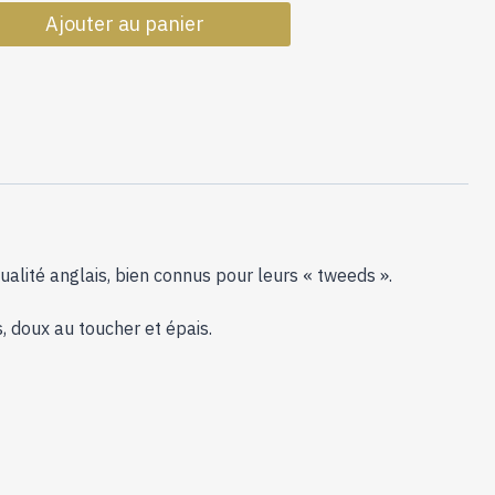
de
Ajouter au panier
Laine
Lewis
Mineral
alité anglais, bien connus pour leurs « tweeds ».
, doux au toucher et épais.