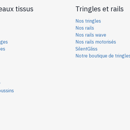
eaux tissus
Tringles et rails
Nos tringles
Nos rails
Nos rails wave
ages
Nos rails motorisés
ées
SilentGliss
Notre boutique de tringle
y
oussins