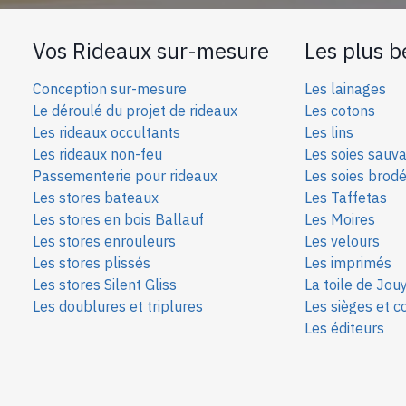
Vos Rideaux sur-mesure
Les plus b
Conception sur-mesure
Les lainages
Le déroulé du projet de rideaux
Les cotons
Les rideaux occultants
Les lins
Les rideaux non-feu
Les soies sauv
Passementerie pour rideaux
Les soies bro
d
Les stores bateaux
Les Taffetas
Les stores en bois Ballauf
Les Moires
Les stores enrouleurs
Les velours
Les stores plissés
Les imprimés
Les stores Silent Gliss
La toile de Jou
Les doublures et triplures
Les sièges et c
Les éditeurs