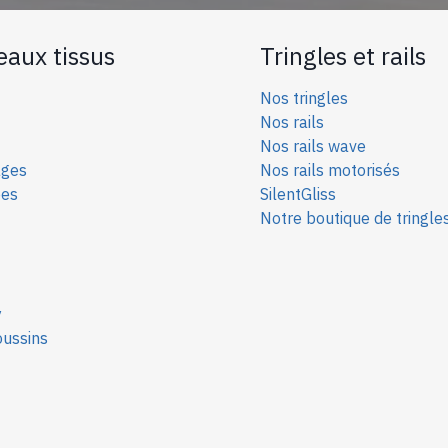
eaux tissus
Tringles et rails
Nos tringles
Nos rails
Nos rails wave
ages
Nos rails motorisés
ées
SilentGliss
Notre boutique de tringle
y
oussins