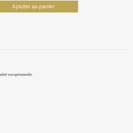
de
Ajouter au panier
Laine
Loch
Lochy
Sandstone
ualité exceptionnelle.