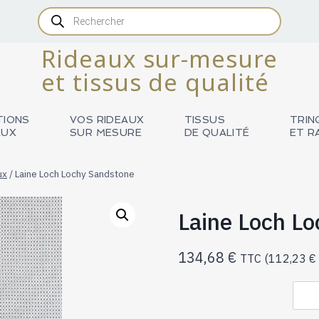
Recherche
de
produits
Rideaux sur-mesure
et tissus de qualité
TIONS
VOS RIDEAUX
TISSUS
TRIN
AUX
SUR MESURE
DE QUALITÉ
ET R
ux
/
Laine Loch Lochy Sandstone
Laine Loch L
134,68
€
TTC (
112,23
€