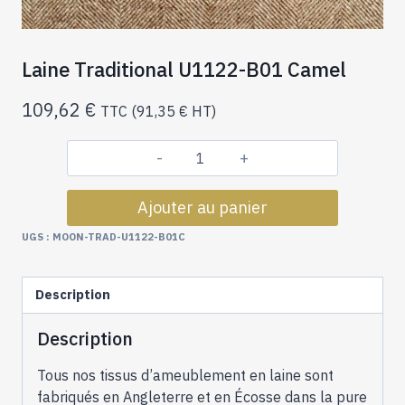
Laine Traditional U1122-B01 Camel
109,62
€
TTC (
91,35
€
HT)
quantité
de
Ajouter au panier
Laine
Traditional
UGS :
MOON-TRAD-U1122-B01C
U1122-
B01
Description
Camel
Description
Tous nos tissus d’ameublement en laine sont
fabriqués en Angleterre et en Écosse dans la pure