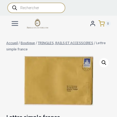
Aller
Recherche
de
au
produits
contenu
0
Accueil
/
Boutique
/
TRINGLES, RAILS ET ACCESSOIRES
/
Lettre
simple france