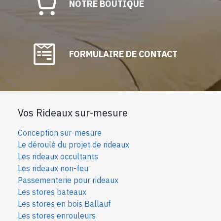
NOTRE BOUTIQUE
FORMULAIRE DE CONTACT
Vos Rideaux sur-mesure
Conception sur-mesure
Le déroulé du projet de rideaux
Les rideaux occultants
Les rideaux non-feu
Passementerie pour rideaux
Les stores bateaux
Les stores en bois Ballauf
Les stores enrouleurs