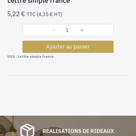
Lettre simple france
5,22
€
TTC (
4,35
€
HT)
quantité
de
Ajouter au panier
Lettre
simple
UGS :
Lettre simple france
france
RÉALISATIONS DE RIDEAUX