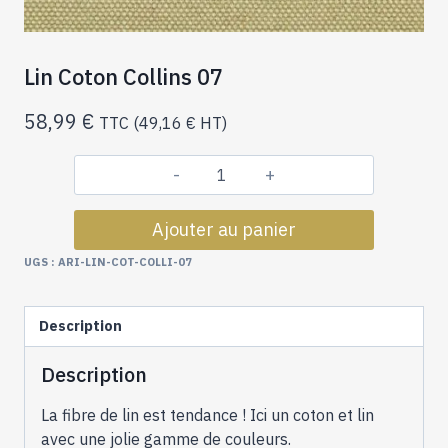
Lin Coton Collins 07
58,99
€
TTC (
49,16
€
HT)
quantité
de
Ajouter au panier
Lin
Coton
UGS :
ARI-LIN-COT-COLLI-07
Collins
07
Description
Description
La fibre de lin est tendance ! Ici un coton et lin
avec une jolie gamme de couleurs.