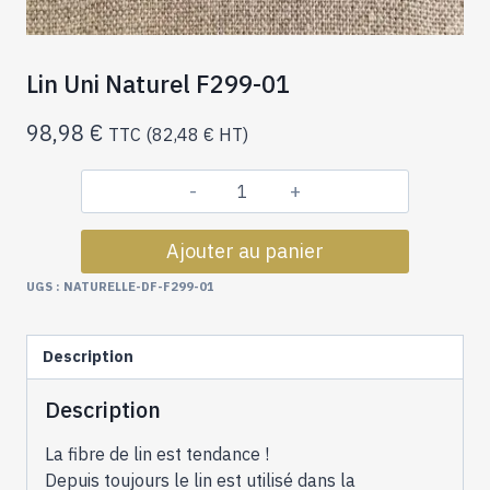
Lin Uni Naturel F299-01
98,98
€
TTC (
82,48
€
HT)
quantité
de
Ajouter au panier
Lin
Uni
UGS :
NATURELLE-DF-F299-01
Naturel
F299-
Description
01
Description
La fibre de lin est tendance !
Depuis toujours le lin est utilisé dans la