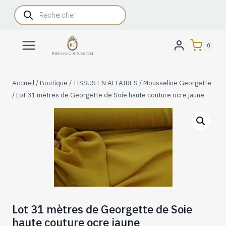
Aller
Recherche
de
au
produits
contenu
0
Accueil
/
Boutique
/
TISSUS EN AFFAIRES
/
Mousseline Georgette
/
Lot 31 mètres de Georgette de Soie haute couture ocre jaune
Lot 31 mètres de Georgette de Soie
haute couture ocre jaune