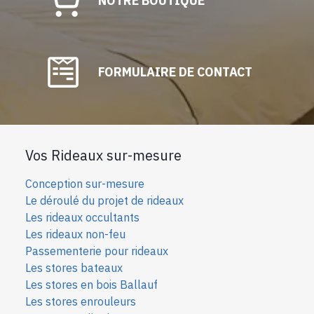
NOTRE BOUTIQUE
FORMULAIRE DE CONTACT
Vos Rideaux sur-mesure
Conception sur-mesure
Le déroulé du projet de rideaux
Les rideaux occultants
Les rideaux non-feu
Passementerie pour rideaux
Les stores bateaux
Les stores en bois Ballauf
Les stores enrouleurs