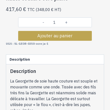
417,60
€
TTC (
348,00
€
HT)
quantité
de
Ajouter au panier
Lot
31
UGS :
SL-GEOR-0350-ocre ja-1
mètres
de
Description
Georgette
de
Description
Soie
haute
La Georgette de soie haute couture est souple et
couture
mouvante comme une onde. Tissée avec des fils
ocre
très fins la Georgette est néanmoins solide mais
jaune
délicate à travailler. La Georgette est surtout
utilisée pour « le flou », c’est-à-dire les jupes,