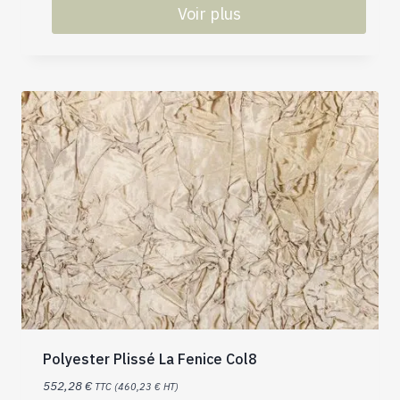
Voir plus
Polyester Plissé La Fenice Col8
552,28
€
TTC (
460,23
€
HT)