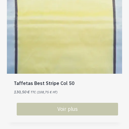
Taffetas Best Stripe Col 50
130,50
€
TTC (
108,75
€
HT)
Voir plus