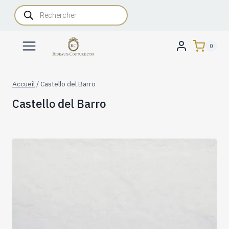
Aller
Recherche
de
au
produits
contenu
0
Accueil
/
Castello del Barro
Castello del Barro