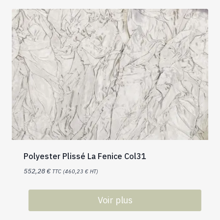
Polyester Plissé La Fenice Col31
552,28
€
TTC (
460,23
€
HT)
Voir plus