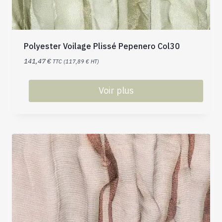
Polyester Voilage Plissé Pepenero Col30
141,47
€
TTC (
117,89
€
HT)
Voir plus