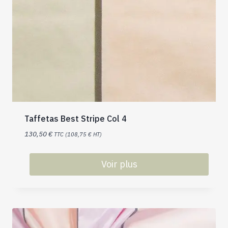
Taffetas Best Stripe Col 4
130,50
€
TTC (
108,75
€
HT)
Voir plus