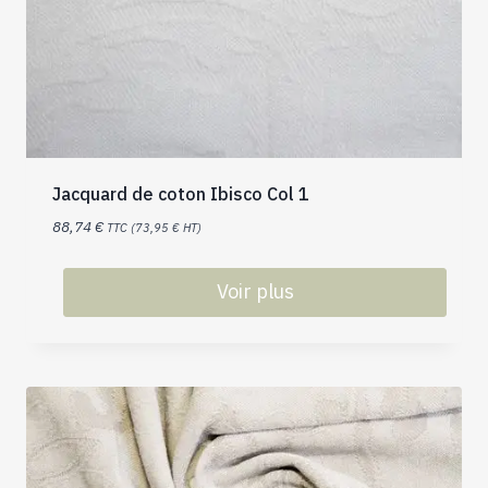
Jacquard de coton Ibisco Col 1
88,74
€
TTC (
73,95
€
HT)
Voir plus