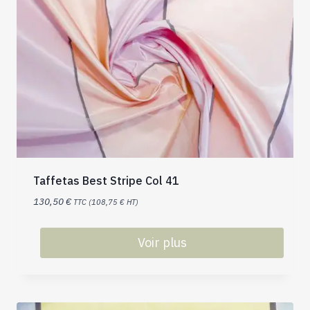
Taffetas Best Stripe Col 41
130,50
€
TTC (
108,75
€
HT)
Voir plus