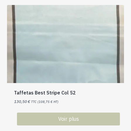
Taffetas Best Stripe Col 52
130,50
€
TTC (
108,75
€
HT)
Voir plus