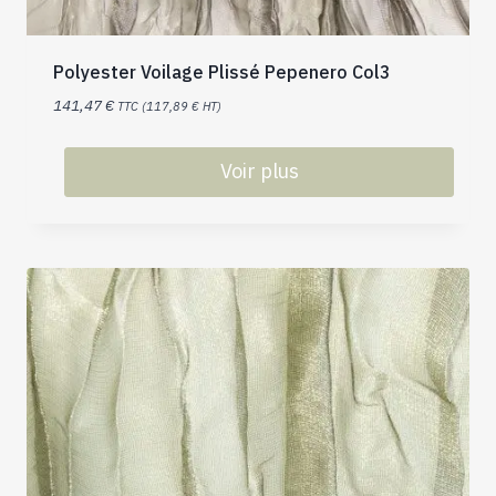
Polyester Voilage Plissé Pepenero Col3
141,47
€
TTC (
117,89
€
HT)
Voir plus