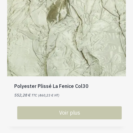
Polyester Plissé La Fenice Col30
552,28
€
TTC (
460,23
€
HT)
Voir plus