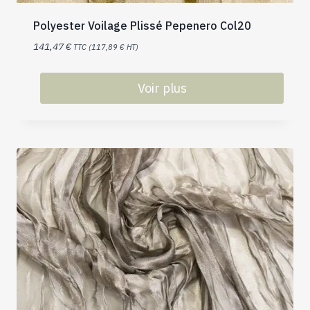
Polyester Voilage Plissé Pepenero Col20
141,47
€
TTC (
117,89
€
HT)
Voir plus