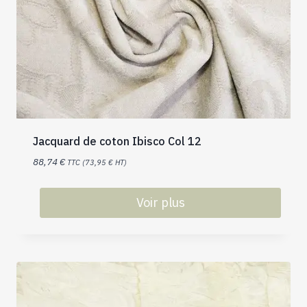
Jacquard de coton Ibisco Col 12
88,74
€
TTC (
73,95
€
HT)
Voir plus