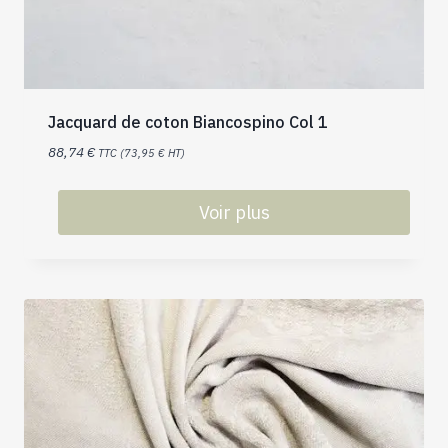
Jacquard de coton Biancospino Col 1
88,74
€
TTC (
73,95
€
HT)
Voir plus