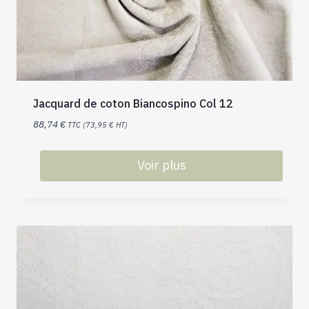
Jacquard de coton Biancospino Col 12
88,74
€
TTC (
73,95
€
HT)
Voir plus