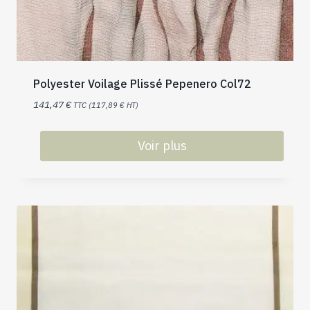
Polyester Voilage Plissé Pepenero Col72
141,47
€
TTC (
117,89
€
HT)
Voir plus