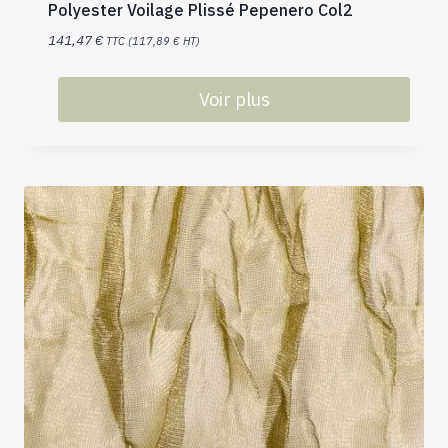
Polyester Voilage Plissé Pepenero Col2
141,47
€
TTC (
117,89
€
HT)
Voir plus