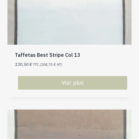
Taffetas Best Stripe Col 13
130,50
€
TTC (
108,75
€
HT)
Voir plus