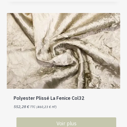
Polyester Plissé La Fenice Col32
552,28
€
TTC (
460,23
€
HT)
Voir plus