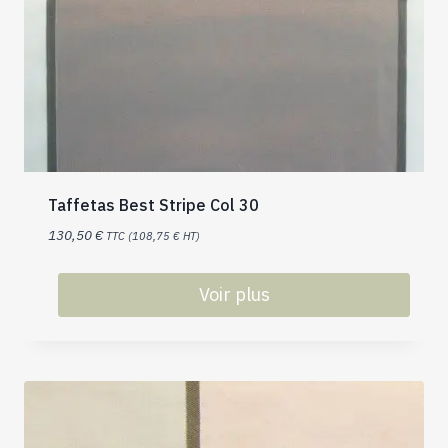
Taffetas Best Stripe Col 30
130,50
€
TTC (
108,75
€
HT)
Voir plus