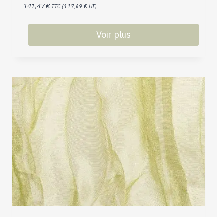
141,47
€
TTC (
117,89
€
HT)
Voir plus