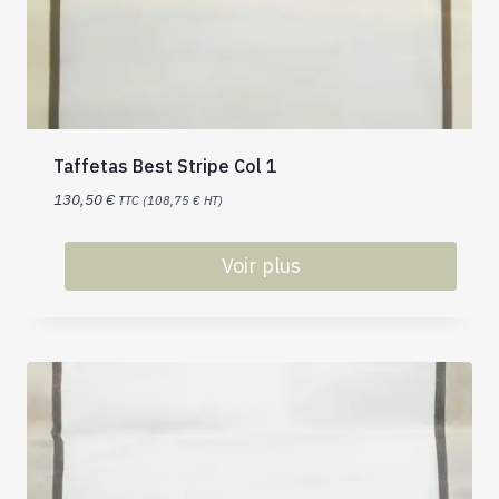
Taffetas Best Stripe Col 1
130,50
€
TTC (
108,75
€
HT)
Voir plus