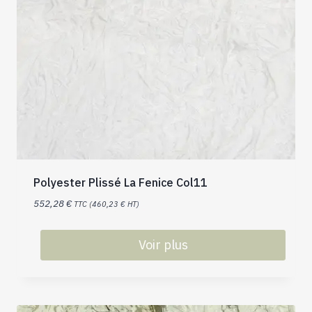
Polyester Plissé La Fenice Col11
552,28
€
TTC (
460,23
€
HT)
Voir plus