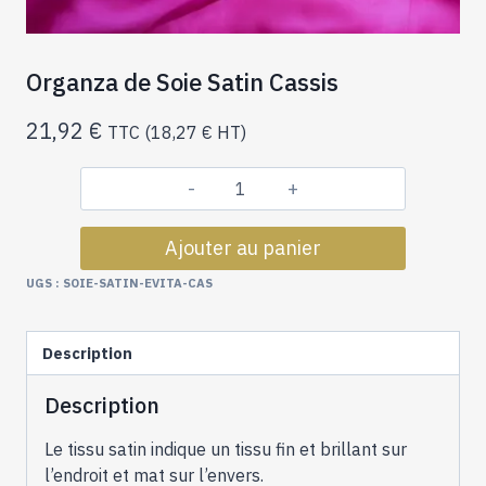
Organza de Soie Satin Cassis
21,92
€
TTC (
18,27
€
HT)
quantité
de
Ajouter au panier
Organza
de
UGS :
SOIE-SATIN-EVITA-CAS
Soie
Satin
Description
Cassis
Description
Le tissu satin indique un tissu fin et brillant sur
l’endroit et mat sur l’envers.