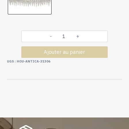
quantité
de
Ajouter au panier
Passementerie
Collection
UGS :
HOU-ANTICA-31306
Antica :
Lézarde