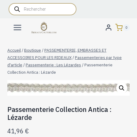
Aller
Recherche
de
au
produits
contenu
0
Accueil
/
Boutique
/
PASSEMENTERIE, EMBRASSES ET
ACCESSOIRES POUR LES RIDEAUX
/
Passementeries par type
d'article
/
Passementerie : Les Lézardes
/
Passementerie
Collection Antica : Lézarde
Passementerie Collection Antica :
Lézarde
41,96
€