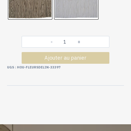
quantité
de
Ajouter au panier
Passementerie
Collection
UGS :
HOU-FLEURSDELIN-33397
Fleurs
de
Lin
:
Frange
Effilé