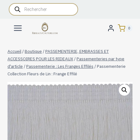
Aller
Recherche
de
au
produits
contenu
0
Accueil
/
Boutique
/
PASSEMENTERIE, EMBRASSES ET
ACCESSOIRES POUR LES RIDEAUX
/
Passementeries par type
d'article
/
Passementerie : Les Franges Effilés
/
Passementerie
Collection Fleurs de Lin : Frange Effilé