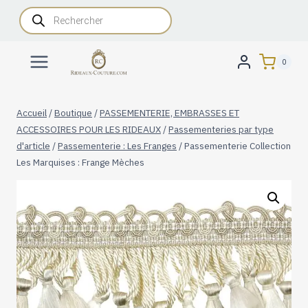
Aller
Recherche
de
au
produits
contenu
0
Accueil
/
Boutique
/
PASSEMENTERIE, EMBRASSES ET
ACCESSOIRES POUR LES RIDEAUX
/
Passementeries par type
d'article
/
Passementerie : Les Franges
/
Passementerie Collection
Les Marquises : Frange Mèches