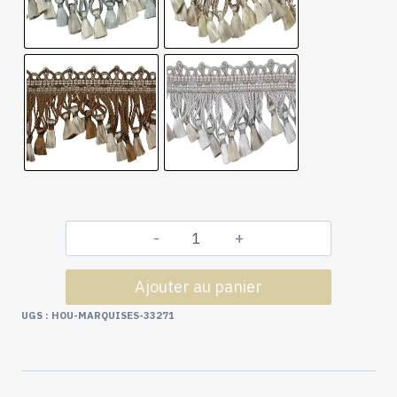
quantité
de
Ajouter au panier
Passementerie
Collection
UGS :
HOU-MARQUISES-33271
Les
Marquises
:
Frange