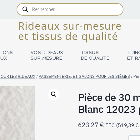
Recherche
de
produits
Rideaux sur-mesure
et tissus de qualité
TIONS
VOS RIDEAUX
TISSUS
TRIN
AUX
SUR MESURE
DE QUALITÉ
ET R
POUR LES RIDEAUX
/
PASSEMENTERIE, ET GALONS POUR LES SIÈGES
/
Piè
Pièce de 30 m
Blanc 12023 
623,27
€
TTC (
519,39
€