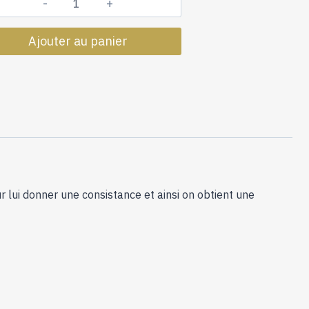
quantité
de
Ajouter au panier
Pièce
de
30
mètres
de
molleton
Coton
Blanc
12023
pour
ur lui donner une consistance et ainsi on obtient une
tenture