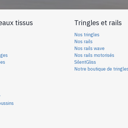
eaux tissus
Tringles et rails
Nos tringles
Nos rails
Nos rails wave
ages
Nos rails motorisés
ées
SilentGliss
Notre boutique de tringle
y
oussins