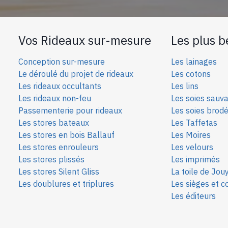
Vos Rideaux sur-mesure
Les plus b
Conception sur-mesure
Les lainages
Le déroulé du projet de rideaux
Les cotons
Les rideaux occultants
Les lins
Les rideaux non-feu
Les soies sauv
Passementerie pour rideaux
Les soies bro
d
Les stores bateaux
Les Taffetas
Les stores en bois Ballauf
Les Moires
Les stores enrouleurs
Les velours
Les stores plissés
Les imprimés
Les stores Silent Gliss
La toile de Jou
Les doublures et triplures
Les sièges et c
Les éditeurs