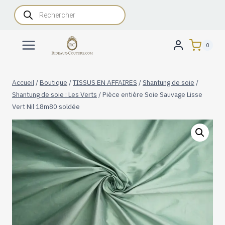
Aller
Recherche
de
au
produits
contenu
0
Accueil
/
Boutique
/
TISSUS EN AFFAIRES
/
Shantung de soie
/
Shantung de soie : Les Verts
/
Pièce entière Soie Sauvage Lisse
Vert Nil 18m80 soldée