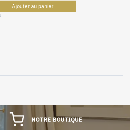
de
Ajouter au panier
Poulie
de
5
bas
ø33mm
Blanc
NOTRE BOUTIQUE