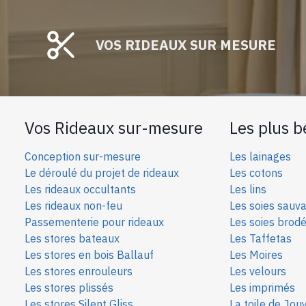
VOS RIDEAUX SUR MESURE
Vos Rideaux sur-mesure
Les plus b
Conception sur-mesure
Les lainages
Le déroulé du projet de rideaux
Les cotons
Les rideaux occultants
Les lins
Les rideaux non-feu
Les soies sauv
Passementerie pour rideaux
Les soies bro
d
Les stores bateaux
Les Taffetas
Les stores en bois Ballauf
Les Moires
Les stores enrouleurs
Les velours
Les stores plissés
Les imprimés
Les stores Silent Gliss
La toile de Jou