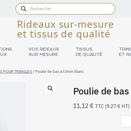
Recherche
de
produits
Rideaux sur-mesure
et tissus de qualité
TIONS
VOS RIDEAUX
TISSUS
TRIN
AUX
SUR MESURE
DE QUALITÉ
ET R
S POUR TRINGLES
/
Poulie de bas ø33mm Blanc
Poulie de ba
11,12
€
TTC (
9,27
€
HT)