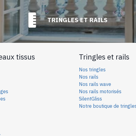
TRINGLES ET RAILS
eaux tissus
Tringles et rails
Nos tringles
Nos rails
Nos rails wave
ages
Nos rails motorisés
ées
SilentGliss
Notre boutique de tringle
y