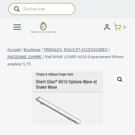
Aller
Recherche
de
au
produits
contenu
0
Accueil
/
Boutique
/
TRINGLES, RAILS ET ACCESSOIRES
/
ANCIENNE GAMME
/
Rail WAVE LOURD 6010 Espacement 80mm
ampleur 1,75