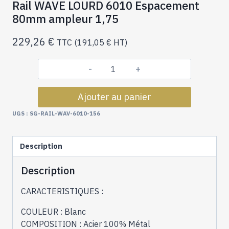
Rail WAVE LOURD 6010 Espacement
80mm ampleur 1,75
229,26
€
TTC (
191,05
€
HT)
quantité
de
Ajouter au panier
Rail
WAVE
UGS :
SG-RAIL-WAV-6010-156
LOURD
6010
Description
Espacement
80mm
Description
ampleur
1,75
CARACTERISTIQUES :
COULEUR : Blanc
COMPOSITION : Acier 100% Métal