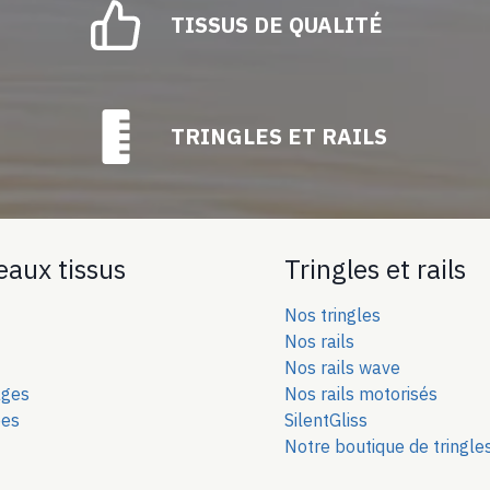
TISSUS DE QUALITÉ
TRINGLES ET RAILS
eaux tissus
Tringles et rails
Nos tringles
Nos rails
Nos rails wave
ages
Nos rails motorisés
ées
SilentGliss
Notre boutique de tringle