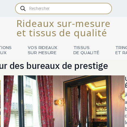
Recherche
de
produits
Rideaux sur-mesure
et tissus de qualité
TIONS
VOS RIDEAUX
TISSUS
TRIN
AUX
SUR MESURE
DE QUALITÉ
ET R
ur des bureaux de prestige
À
a
b
c
l