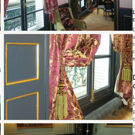
D
u
r
c
e
L
R
p
c
c
r