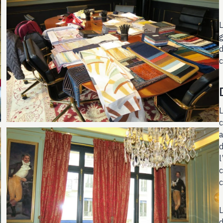
L
g
d
c
L
c
a
d
l
c
c
L
d