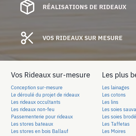
RÉALISATIONS DE RIDEAUX
VOS RIDEAUX SUR MESURE
Vos Rideaux sur-mesure
Les plus b
Conception sur-mesure
Les lainages
Le déroulé du projet de rideaux
Les cotons
Les rideaux occultants
Les lins
Les rideaux non-feu
Les soies sauv
Passementerie pour rideaux
Les soies bro
d
Les stores bateaux
Les Taffetas
Les stores en bois Ballauf
Les Moires