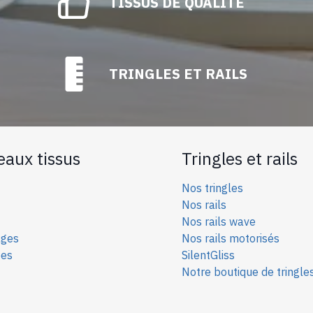
TISSUS DE QUALITÉ
TRINGLES ET RAILS
eaux tissus
Tringles et rails
Nos tringles
Nos rails
Nos rails wave
ages
Nos rails motorisés
ées
SilentGliss
Notre boutique de tringle