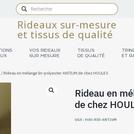
Recherche
de
produits
Rideaux sur-mesure
et tissus de qualité
TIONS
VOS RIDEAUX
TISSUS
TRIN
AUX
SUR MESURE
DE QUALITÉ
ET R
R
/
Rideau en mélange lin-polyester ANTIUM de chez HOULES
Rideau en mé
de chez HOU
UGS :
HOU-RID-ANTIUM