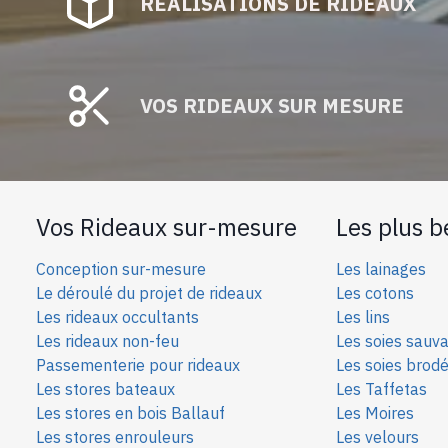
RÉALISATIONS DE RIDEAUX
VOS RIDEAUX SUR MESURE
Vos Rideaux sur-mesure
Les plus b
Conception sur-mesure
Les lainages
Le déroulé du projet de rideaux
Les cotons
Les rideaux occultants
Les lins
Les rideaux non-feu
Les soies sauv
Passementerie pour rideaux
Les soies bro
d
Les stores bateaux
Les Taffetas
Les stores en bois Ballauf
Les Moires
Les stores enrouleurs
Les velours