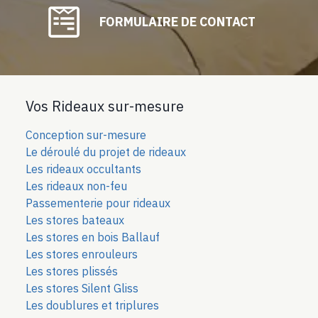
FORMULAIRE DE CONTACT
Vos Rideaux sur-mesure
Conception sur-mesure
Le déroulé du projet de rideaux
Les rideaux occultants
Les rideaux non-feu
Passementerie pour rideaux
Les stores bateaux
Les stores en bois Ballauf
Les stores enrouleurs
Les stores plissés
Les stores Silent Gliss
Les doublures et triplures