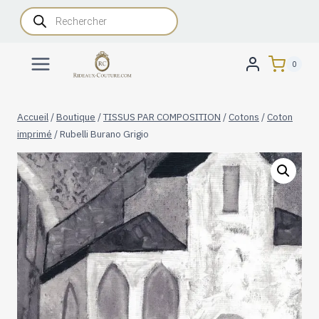
Aller
Recherche
de
au
produits
contenu
0
Accueil
/
Boutique
/
TISSUS PAR COMPOSITION
/
Cotons
/
Coton
imprimé
/
Rubelli Burano Grigio