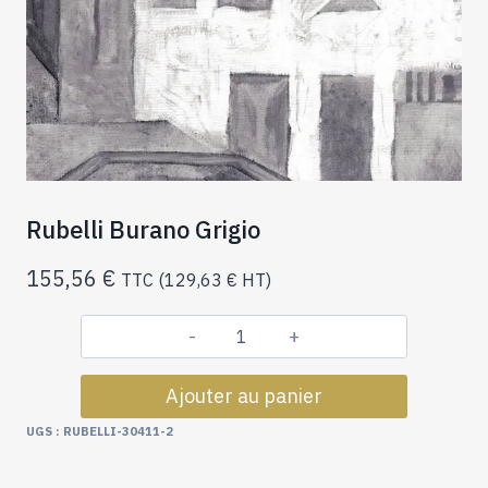
Rubelli Burano Grigio
155,56
€
TTC (
129,63
€
HT)
quantité
de
Ajouter au panier
Rubelli
Burano
UGS :
RUBELLI-30411-2
Grigio