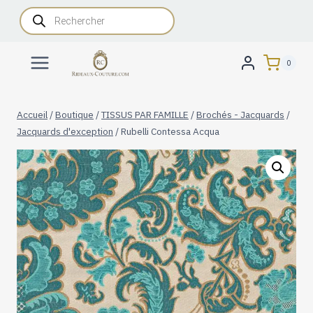
Aller
Recherche
de
au
produits
contenu
0
Accueil
/
Boutique
/
TISSUS PAR FAMILLE
/
Brochés - Jacquards
/
Jacquards d'exception
/
Rubelli Contessa Acqua