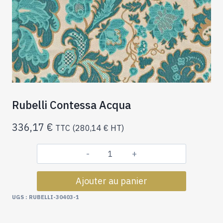
Rubelli Contessa Acqua
336,17
€
TTC (
280,14
€
HT)
quantité
de
Ajouter au panier
Rubelli
Contessa
UGS :
RUBELLI-30403-1
Acqua