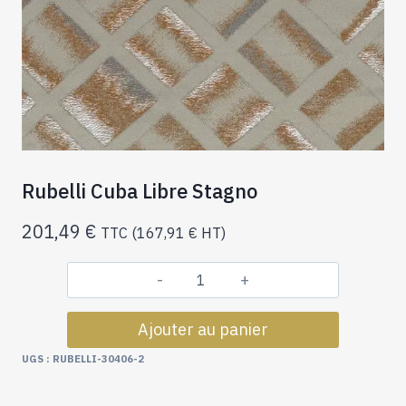
Rubelli Cuba Libre Stagno
201,49
€
TTC (
167,91
€
HT)
quantité
de
Ajouter au panier
Rubelli
Cuba
UGS :
RUBELLI-30406-2
Libre
Stagno