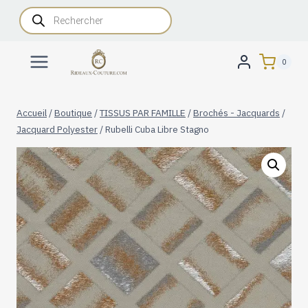
Aller
Recherche
de
au
produits
contenu
0
Accueil
/
Boutique
/
TISSUS PAR FAMILLE
/
Brochés - Jacquards
/
Jacquard Polyester
/
Rubelli Cuba Libre Stagno