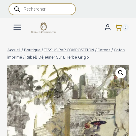
Aller
Recherche
de
au
produits
contenu
0
Accueil
/
Boutique
/
TISSUS PAR COMPOSITION
/
Cotons
/
Coton
imprimé
/
Rubelli Déjeuner Sur L’Herbe Grigio