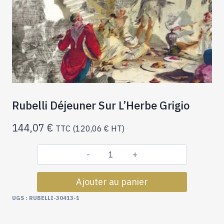
Rubelli Déjeuner Sur L’Herbe Grigio
144,07
€
TTC (
120,06
€
HT)
quantité
de
Ajouter au panier
Rubelli
Déjeuner
UGS :
RUBELLI-30413-1
Sur
L'Herbe