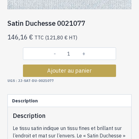
Satin Duchesse 0021077
146,16
€
TTC (
121,80
€
HT)
quantité
de
Ajouter au panier
Satin
Duchesse
UGS :
JJ-SAT-DU-0021077
0021077
Description
Description
Le tissu satin indique un tissu fines et brillant sur
l’endroit et mat sur l’envers. Le « Satin Duchesse »