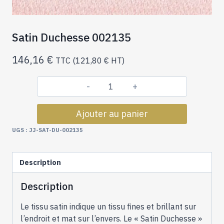
Satin Duchesse 002135
146,16
€
TTC (
121,80
€
HT)
quantité
de
Ajouter au panier
Satin
Duchesse
UGS :
JJ-SAT-DU-002135
002135
Description
Description
Le tissu satin indique un tissu fines et brillant sur
l’endroit et mat sur l’envers. Le « Satin Duchesse »