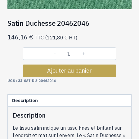
Satin Duchesse 20462046
146,16
€
TTC (
121,80
€
HT)
quantité
de
Ajouter au panier
Satin
Duchesse
UGS :
JJ-SAT-DU-20462046
20462046
Description
Description
Le tissu satin indique un tissu fines et brillant sur
l’endroit et mat sur l’envers. Le « Satin Duchesse »