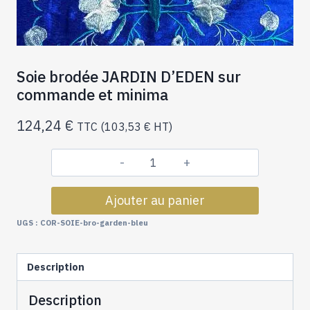
Soie brodée JARDIN D’EDEN sur
commande et minima
124,24
€
TTC (
103,53
€
HT)
quantité
de
Ajouter au panier
Soie
brodée
UGS :
COR-SOIE-bro-garden-bleu
JARDIN
D'EDEN
Description
sur
commande
Description
et