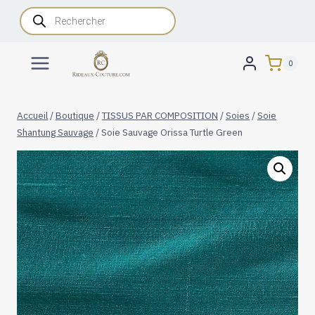
Aller
Recherche
de
au
produits
contenu
0
Accueil
/
Boutique
/
TISSUS PAR COMPOSITION
/
Soies
/
Soie
Shantung Sauvage
/
Soie Sauvage Orissa Turtle Green