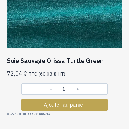
Soie Sauvage Orissa Turtle Green
72,04
€
TTC (
60,03
€
HT)
quantité
de
Ajouter au panier
Soie
Sauvage
UGS :
JH-Orissa-31446-145
Orissa
Turtle