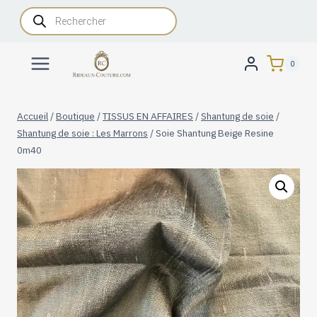
Aller
Recherche
de
au
produits
contenu
0
Accueil
/
Boutique
/
TISSUS EN AFFAIRES
/
Shantung de soie
/
Shantung de soie : Les Marrons
/
Soie Shantung Beige Resine
0m40