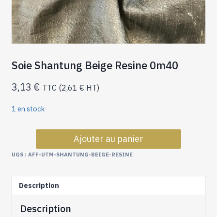
Soie Shantung Beige Resine 0m40
3,13
€
TTC (
2,61
€
HT)
1 en stock
quantité
Ajouter au panier
de
Soie
UGS :
AFF-UTM-SHANTUNG-BEIGE-RESINE
Shantung
Beige
Resine
Description
0m40
Description