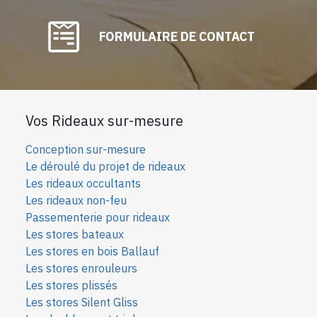
FORMULAIRE DE CONTACT
Vos Rideaux sur-mesure
Conception sur-mesure
Le déroulé du projet de rideaux
Les rideaux occultants
Les rideaux non-feu
Passementerie pour rideaux
Les stores bateaux
Les stores en bois Ballauf
Les stores enrouleurs
Les stores plissés
Les stores Silent Gliss