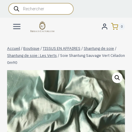
Aller
Recherche
de
au
produits
contenu
0
Accueil
/
Boutique
/
TISSUS EN AFFAIRES
/
Shantung de soie
/
Shantung de soie : Les Verts
/
Soie Shantung Sauvage Vert Céladon
0m90