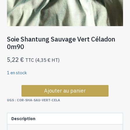
Soie Shantung Sauvage Vert Céladon
0m90
5,22
€
TTC (
4,35
€
HT)
1 en stock
quantité
Ajouter au panier
de
Soie
UGS :
COR-SHA-SAU-VERT-CELA
Shantung
Sauvage
Vert
Description
Céladon