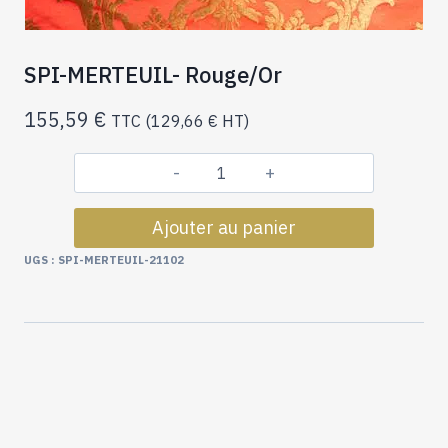
SPI-MERTEUIL- Rouge/Or
155,59
€
TTC (
129,66
€
HT)
quantité
de
Ajouter au panier
SPI-
MERTEUIL-
UGS :
SPI-MERTEUIL-21102
Rouge/Or