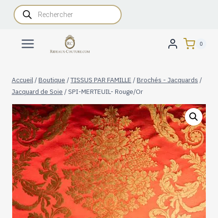
Aller
Recherche
de
au
produits
contenu
0
Accueil
/
Boutique
/
TISSUS PAR FAMILLE
/
Brochés - Jacquards
/
Jacquard de Soie
/
SPI-MERTEUIL- Rouge/Or