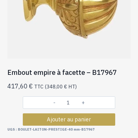
Embout empire à facette – B17967
417,60
€
TTC (
348,00
€
HT)
quantité
de
Ajouter au panier
Embout
empire
UGS :
BOULET-LAITON-PRESTIGE-40 mm-B17967
à