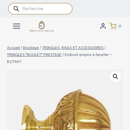
Aller
Recherche
de
au
produits
contenu
0
Accueil
/
Boutique
/
TRINGLES, RAILS ET ACCESSOIRES
/
TRINGLES "BOULET" PRESTIGE
/
Embout empire à facette –
B17967