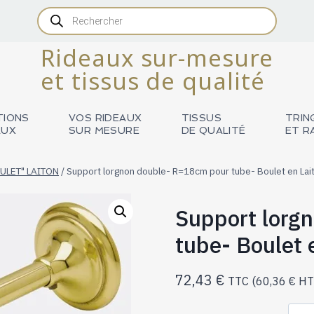
Recherche
de
produits
Rideaux sur-mesure
et tissus de qualité
TIONS
VOS RIDEAUX
TISSUS
TRIN
AUX
SUR MESURE
DE QUALITÉ
ET R
ULET" LAITON
/
Support lorgnon double- R=18cm pour tube- Boulet en La
Support lorg
tube- Boulet
72,43
€
TTC (
60,36
€
HT