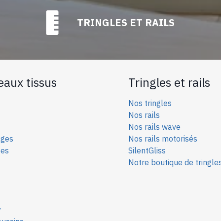
TRINGLES ET RAILS
eaux tissus
Tringles et rails
Nos tringles
Nos rails
Nos rails wave
ages
Nos rails motorisés
ées
SilentGliss
Notre boutique de tringle
y