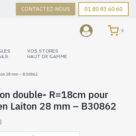
CONTACTEZ-NOUS
01 80 83 60 60
0
GLES
VOS STORES
AILS
HAUT DE GAMME
iton 28 mm – B30862
non double- R=18cm pour
 en Laiton 28 mm – B30862
)