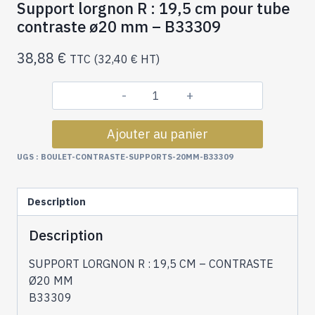
Support lorgnon R : 19,5 cm pour tube
contraste ø20 mm – B33309
38,88
€
TTC (
32,40
€
HT)
quantité
de
Ajouter au panier
Support
lorgnon
UGS :
BOULET-CONTRASTE-SUPPORTS-20MM-B33309
R
:
Description
19,5
cm
Description
pour
tube
SUPPORT LORGNON R : 19,5 CM – CONTRASTE
contraste
Ø20 MM
ø20
B33309
mm