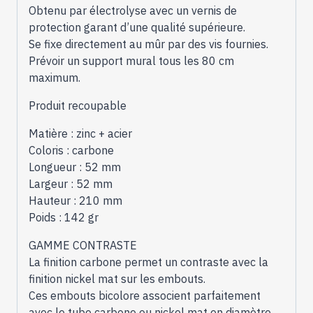
-
Obtenu par électrolyse avec un vernis de
B33309
protection garant d’une qualité supérieure.
Se fixe directement au mûr par des vis fournies.
Prévoir un support mural tous les 80 cm
maximum.
Produit recoupable
Matière : zinc + acier
Coloris : carbone
Longueur : 52 mm
Largeur : 52 mm
Hauteur : 210 mm
Poids : 142 gr
GAMME CONTRASTE
La finition carbone permet un contraste avec la
finition nickel mat sur les embouts.
Ces embouts bicolore associent parfaitement
avec le tube carbone ou nickel mat en diamètre