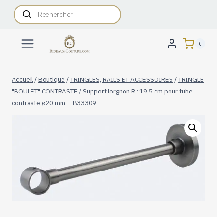
Aller
Recherche
de
au
produits
contenu
0
Accueil
/
Boutique
/
TRINGLES, RAILS ET ACCESSOIRES
/
TRINGLE
"BOULET" CONTRASTE
/
Support lorgnon R : 19,5 cm pour tube
contraste ø20 mm – B33309