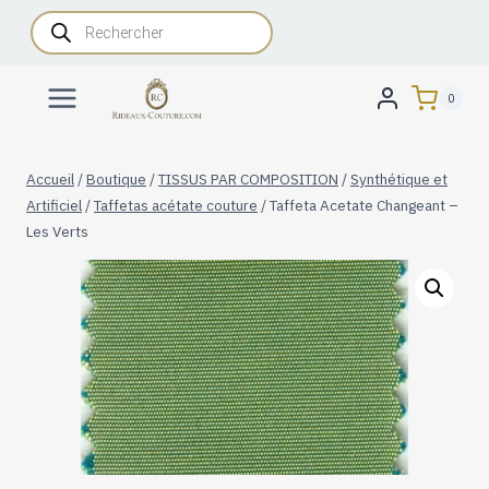
Aller
Recherche
de
au
produits
contenu
0
Accueil
/
Boutique
/
TISSUS PAR COMPOSITION
/
Synthétique et
Artificiel
/
Taffetas acétate couture
/
Taffeta Acetate Changeant –
Les Verts