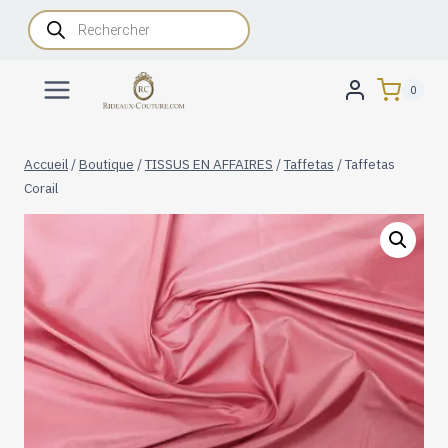
Aller
Recherche
de
au
produits
contenu
0
Accueil
/
Boutique
/
TISSUS EN AFFAIRES
/
Taffetas
/
Taffetas
Corail