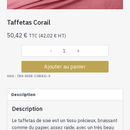
Taffetas Corail
50,42
€
TTC (
42,02
€
HT)
quantité
de
Ajouter au panier
Taffetas
Corail
UGS :
TAS-SOIE-CORAIL-3
Description
Description
Le taffetas de soie est un tissu précieux, bruissant
comme du papier, assez raide, avec un très beau