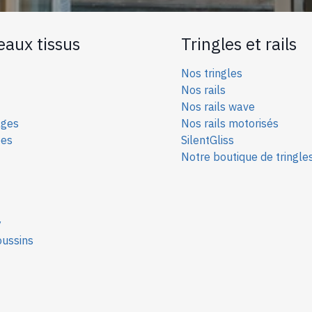
eaux tissus
Tringles et rails
Nos tringles
Nos rails
Nos rails wave
ages
Nos rails motorisés
ées
SilentGliss
Notre boutique de tringle
y
oussins