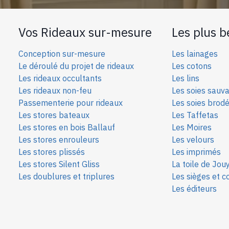
Vos Rideaux sur-mesure
Les plus b
Conception sur-mesure
Les lainages
Le déroulé du projet de rideaux
Les cotons
Les rideaux occultants
Les lins
Les rideaux non-feu
Les soies sauv
Passementerie pour rideaux
Les soies bro
d
Les stores bateaux
Les Taffetas
Les stores en bois Ballauf
Les Moires
Les stores enrouleurs
Les velours
Les stores plissés
Les imprimés
Les stores Silent Gliss
La toile de Jou
Les doublures et triplures
Les sièges et c
Les éditeurs