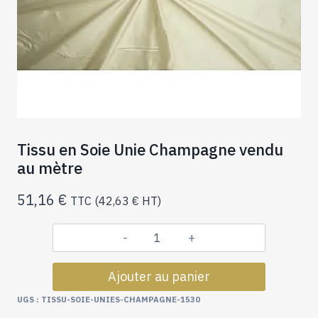
Tissu en Soie Unie Champagne vendu
au mètre
51,16
€
TTC (
42,63
€
HT)
quantité
de
Ajouter au panier
Tissu
en
UGS :
TISSU-SOIE-UNIES-CHAMPAGNE-1530
Soie