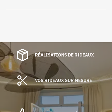
Unie
Champagne
vendu
au
mètre
RÉALISATIONS DE RIDEAUX
VOS RIDEAUX SUR MESURE