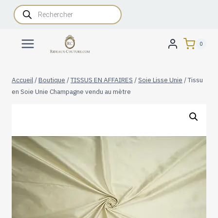
Aller
Recherche
de
au
produits
contenu
0
Accueil
/
Boutique
/
TISSUS EN AFFAIRES
/
Soie Lisse Unie
/
Tissu
en Soie Unie Champagne vendu au mètre