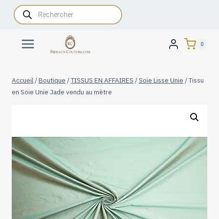
Aller
Recherche
de
au
produits
contenu
0
Accueil
/
Boutique
/
TISSUS EN AFFAIRES
/
Soie Lisse Unie
/
Tissu
en Soie Unie Jade vendu au mètre