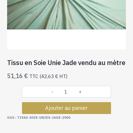
Tissu en Soie Unie Jade vendu au mètre
51,16
€
TTC (
42,63
€
HT)
quantité
de
Ajouter au panier
Tissu
en
UGS :
TISSU-SOIE-UNIES-JADE-2900
Soie
Unie