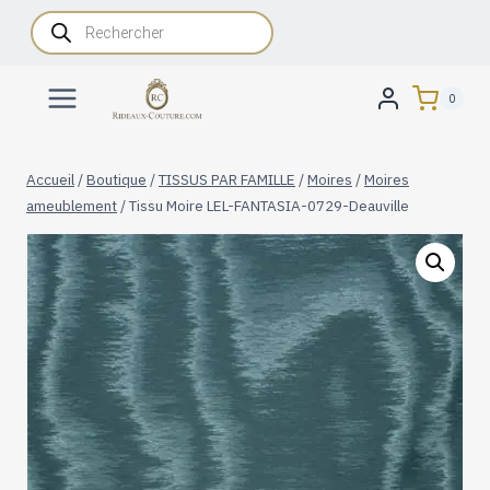
Aller
Recherche
de
au
produits
contenu
0
Accueil
/
Boutique
/
TISSUS PAR FAMILLE
/
Moires
/
Moires
ameublement
/
Tissu Moire LEL-FANTASIA-0729-Deauville