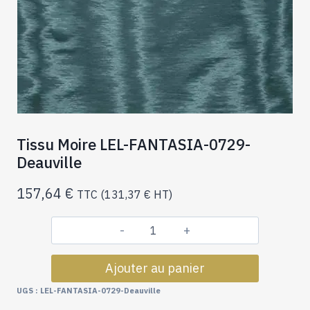
Tissu Moire LEL-FANTASIA-0729-
Deauville
157,64
€
TTC (
131,37
€
HT)
quantité
de
Ajouter au panier
Tissu
Moire
UGS :
LEL-FANTASIA-0729-Deauville
LEL-