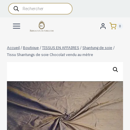
Aller
Recherche
de
au
produits
contenu
0
Accueil
/
Boutique
/
TISSUS EN AFFAIRES
/
Shantung de soie
/
Tissu Shantungs de soie Chocolat vendu au mètre