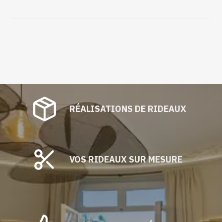
soie
Chocolat
vendu
au
mètre
RÉALISATIONS DE RIDEAUX
VOS RIDEAUX SUR MESURE