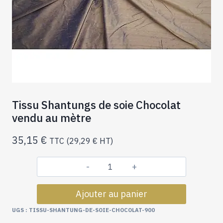
Tissu Shantungs de soie Chocolat
vendu au mètre
35,15
€
TTC (
29,29
€
HT)
quantité
de
Ajouter au panier
Tissu
Shantungs
UGS :
TISSU-SHANTUNG-DE-SOIE-CHOCOLAT-900
de