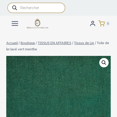
Aller
Recherche
de
au
produits
contenu
0
Accueil
/
Boutique
/
TISSUS EN AFFAIRES
/
Tissus de Lin
/
Toile de
lin lavé vert menthe