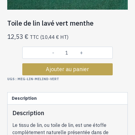
Toile de lin lavé vert menthe
12,53
€
TTC (
10,44
€
HT)
quantité
de
Ajouter au panier
Toile
de
UGS :
MEG-LIN-MELIND-VERT
lin
lavé
Description
vert
menthe
Description
Le tissu de lin, ou toile de lin, est une étoffe
complètement naturelle présentée dans de