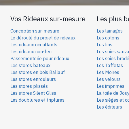
Vos Rideaux sur-mesure
Les plus b
Conception sur-mesure
Les lainages
Le déroulé du projet de rideaux
Les cotons
Les rideaux occultants
Les lins
Les rideaux non-feu
Les soies sauv
Passementerie pour rideaux
Les soies bro
d
Les stores bateaux
Les Taffetas
Les stores en bois Ballauf
Les Moires
Les stores enrouleurs
Les velours
Les stores plissés
Les imprimés
Les stores Silent Gliss
La toile de Jou
Les doublures et triplures
Les sièges et c
Les éditeurs