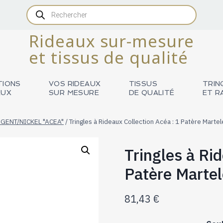
Recherche
de
produits
Rideaux sur-mesure
et tissus de qualité
TIONS
VOS RIDEAUX
TISSUS
TRIN
AUX
SUR MESURE
DE QUALITÉ
ET R
GENT/NICKEL "ACEA"
/
Tringles à Rideaux Collection Acéa : 1 Patère Mart
Tringles à Ri
Patère Marte
81,43
€