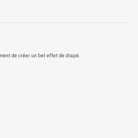
Martelée
-
60290
ment de créer un bel effet de drapé.