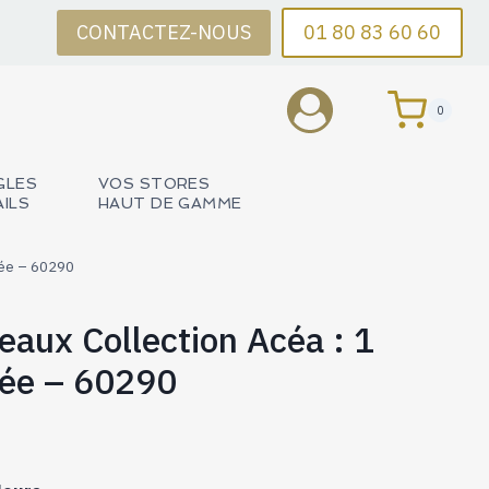
CONTACTEZ-NOUS
01 80 83 60 60
0
GLES
VOS STORES
AILS
HAUT DE GAMME
elée – 60290
deaux Collection Acéa : 1
lée – 60290