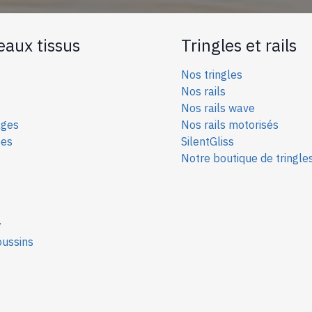
eaux tissus
Tringles et rails
Nos tringles
Nos rails
Nos rails wave
ages
Nos rails motorisés
ées
SilentGliss
Notre boutique de tringle
y
oussins