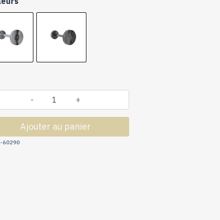
leurs
quantité
de
Ajouter au panier
Tringles
à
-60290
Rideaux
Collection
Acéa
:
1
Patère