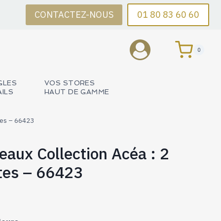
CONTACTEZ-NOUS
01 80 83 60 60
0
GLES
VOS STORES
AILS
HAUT DE GAMME
xtes – 66423
deaux Collection Acéa : 2
tes – 66423
Plage
de
prix :