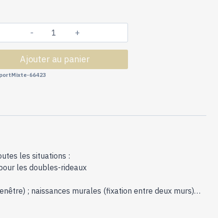
quantité
de
Ajouter au panier
Tringles
à
portMixte-66423
Rideaux
Collection
Acéa
:
2
Supports
Mixtes
tes les situations :
-
 pour les doubles-rideaux
66423
 fenêtre) ; naissances murales (fixation entre deux murs)…