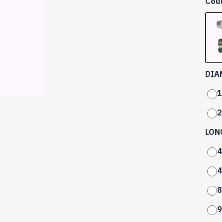
Cou
DIA
1
2
LON
4
4
8
9