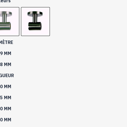
leurs
104,40 €
à
117,00 €
MÈTRE
9 MM
8 MM
GUEUR
0 MM
5 MM
0 MM
0 MM