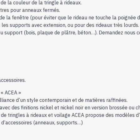
e la couleur de la tringle à rideaux.
autres pour anneaux fermés.
de la fenêtre (pour éviter que le rideau ne touche la poignée de
les supports avec extension, ou pour des rideaux très lourds.
n du support (bois, plaque de plâtre, béton…). Demandez nous c
accessoires.
x « ACEA »
alliance d’un style contemporain et de matières raffinées.
avec des finitions nickel et nickel noir en version brossée ou 
e tringles à rideaux et voilage ACEA propose des modèles d’e
ix d’accessoires (anneaux, supports…)