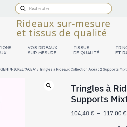
Recherche
de
produits
Rideaux sur-mesure
et tissus de qualité
TIONS
VOS RIDEAUX
TISSUS
TRIN
AUX
SUR MESURE
DE QUALITÉ
ET R
GENT/NICKEL "ACEA"
/
Tringles à Rideaux Collection Acéa : 2 Supports Mi
Tringles à Ri
Supports Mix
104,40
€
–
117,00
€