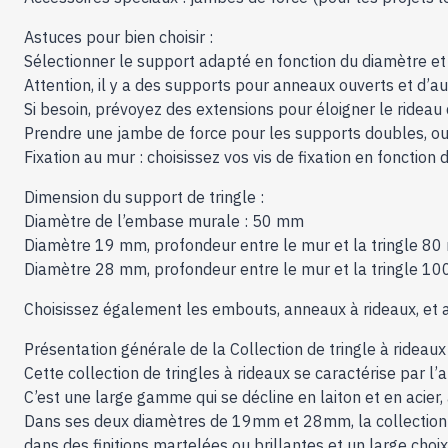
Astuces pour bien choisir :
Sélectionner le support adapté en fonction du diamètre et d
Attention, il y a des supports pour anneaux ouverts et d’
Si besoin, prévoyez des extensions pour éloigner le rideau 
Prendre une jambe de force pour les supports doubles, ou 
Fixation au mur : choisissez vos vis de fixation en fonctio
Dimension du support de tringle :
Diamètre de l’embase murale : 50 mm
Diamètre 19 mm, profondeur entre le mur et la tringle 8
Diamètre 28 mm, profondeur entre le mur et la tringle 1
Choisissez également les embouts, anneaux à rideaux, et 
Présentation générale de la Collection de tringle à rideau
Cette collection de tringles à rideaux se caractérise par l’
C’est une large gamme qui se décline en laiton et en acier, 
Dans ses deux diamètres de 19mm et 28mm, la collection d
dans des finitions martelées ou brillantes et un large cho