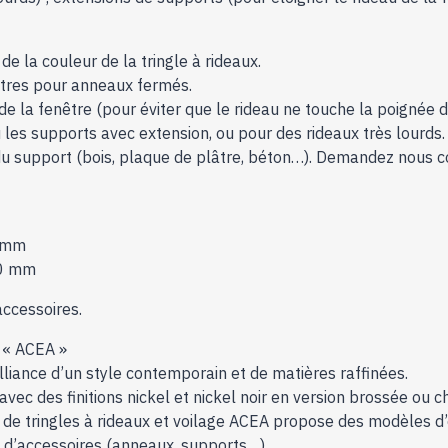
e la couleur de la tringle à rideaux.
autres pour anneaux fermés.
de la fenêtre (pour éviter que le rideau ne touche la poignée de
les supports avec extension, ou pour des rideaux très lourds.
n du support (bois, plaque de plâtre, béton…). Demandez nous c
0 mm
00 mm
accessoires.
x « ACEA »
alliance d’un style contemporain et de matières raffinées.
avec des finitions nickel et nickel noir en version brossée ou 
e tringles à rideaux et voilage ACEA propose des modèles d’e
ix d’accessoires (anneaux, supports…)