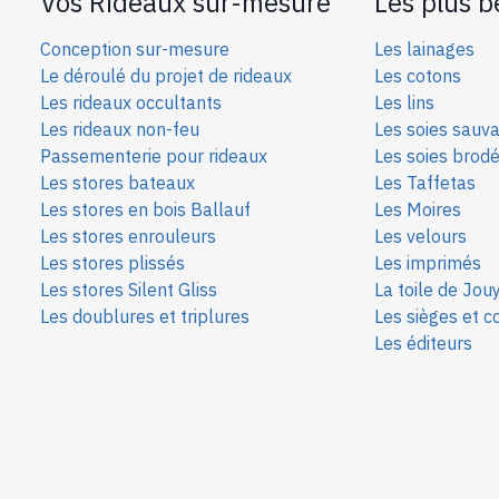
Vos Rideaux sur-mesure
Les plus b
Conception sur-mesure
Les lainages
Le déroulé du projet de rideaux
Les cotons
Les rideaux occultants
Les lins
Les rideaux non-feu
Les soies sauv
Passementerie pour rideaux
Les soies bro
d
Les stores bateaux
Les Taffetas
Les stores en bois Ballauf
Les Moires
Les stores enrouleurs
Les velours
Les stores plissés
Les imprimés
Les stores Silent Gliss
La toile de Jou
Les doublures et triplures
Les sièges et c
Les éditeurs