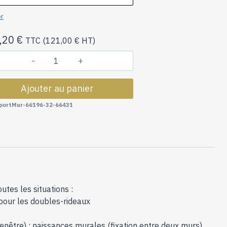
er
,20
€
TTC (
121,00
€
HT)
quantité
de
Ajouter au panier
Tringles
à
portMur-66196-32-66431
Rideaux
Collection
Acéa
:
Support
Mur
-66196
tes les situations :
 pour les doubles-rideaux
 fenêtre) ; naissances murales (fixation entre deux murs)…