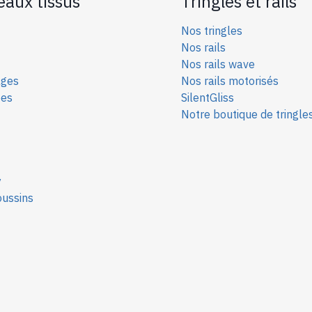
eaux tissus
Tringles et rails
Nos tringles
Nos rails
Nos rails wave
ages
Nos rails motorisés
ées
SilentGliss
Notre boutique de tringle
y
oussins