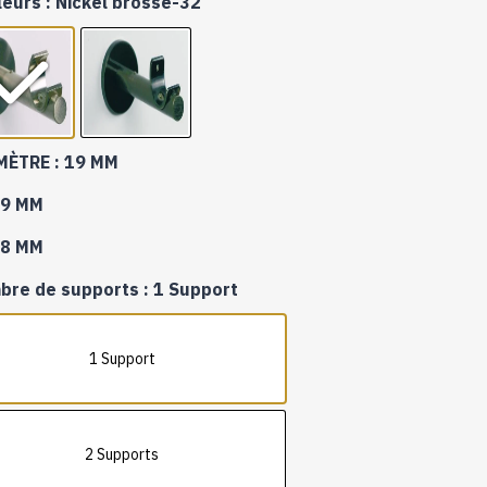
leurs
: Nickel brossé-32
145,20 €
à
202,80 €
MÈTRE
: 19 MM
9 MM
8 MM
bre de supports
: 1 Support
1 Support
2 Supports