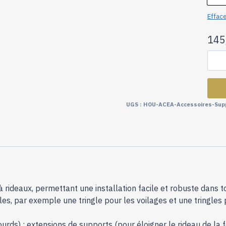
Effac
145
UGS :
HOU-ACEA-Accessoires-Sup
deaux, permettant une installation facile et robuste dans tou
les, par exemple une tringle pour les voilages et une tringles
ourds) ; extensions de supports (pour éloigner le rideau de la