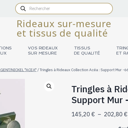
Recherche
de
produits
Rideaux sur-mesure
et tissus de qualité
TIONS
VOS RIDEAUX
TISSUS
TRIN
AUX
SUR MESURE
DE QUALITÉ
ET R
GENT/NICKEL "ACEA"
/
Tringles à Rideaux Collection Acéa : Support Mur -
Tringles à Ri
Support Mur 
145,20
€
–
202,80
€