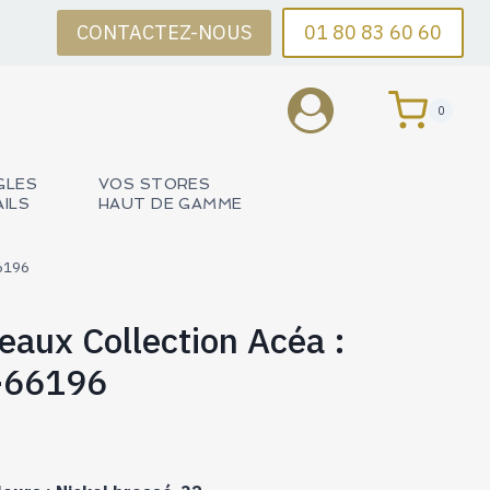
CONTACTEZ-NOUS
01 80 83 60 60
0
GLES
VOS STORES
AILS
HAUT DE GAMME
66196
deaux Collection Acéa :
-66196
Plage
de
prix :