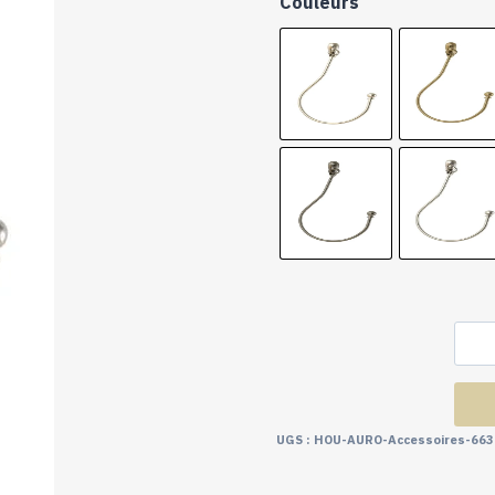
Couleurs
UGS :
HOU-AURO-Accessoires-663