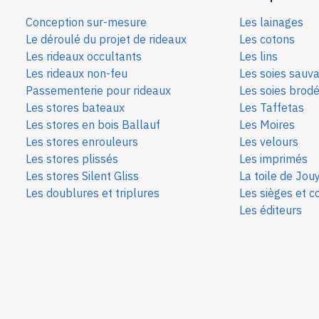
Conception sur-mesure
Les lainages
Le déroulé du projet de rideaux
Les cotons
Les rideaux occultants
Les lins
Les rideaux non-feu
Les soies sauv
Passementerie pour rideaux
Les soies bro
d
Les stores bateaux
Les Taffetas
Les stores en bois Ballauf
Les Moires
Les stores enrouleurs
Les velours
Les stores plissés
Les imprimés
Les stores Silent Gliss
La toile de Jou
Les doublures et triplures
Les sièges et c
Les éditeurs