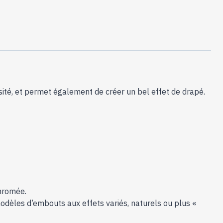
Auro
:
1
Col
de
Cygne
-
osité, et permet également de créer un bel effet de drapé.
66374
chromée.
dèles d’embouts aux effets variés, naturels ou plus «