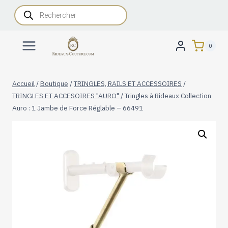
Aller
Recherche
de
au
produits
contenu
0
Accueil
/
Boutique
/
TRINGLES, RAILS ET ACCESSOIRES
/
TRINGLES ET ACCESOIRES "AURO"
/
Tringles à Rideaux Collection
Auro : 1 Jambe de Force Réglable – 66491