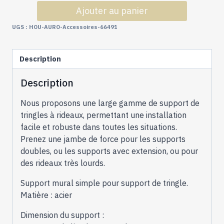
de
Ajouter au panier
Tringles
à
UGS :
HOU-AURO-Accessoires-66491
Rideaux
Collection
Description
Auro
:
Description
1
Jambe
Nous proposons une large gamme de support de
de
tringles à rideaux, permettant une installation
Force
facile et robuste dans toutes les situations.
Réglable
Prenez une jambe de force pour les supports
-
doubles, ou les supports avec extension, ou pour
66491
des rideaux très lourds.
Support mural simple pour support de tringle.
Matière : acier
Dimension du support :