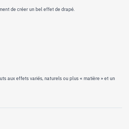
Carrée,
Ton
ment de créer un bel effet de drapé.
Pierre
ts aux effets variés, naturels ou plus « matière » et un