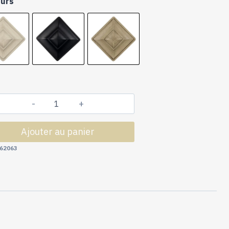
eurs
quantité
de
Ajouter au panier
Tringles
à
62063
Rideaux
Collection
Castel
:
1
Patère