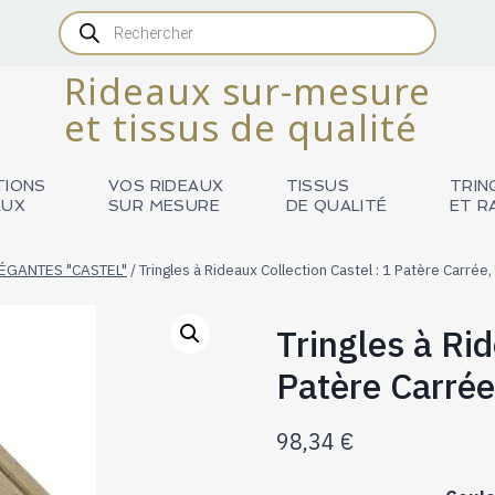
Recherche
de
produits
Rideaux sur-mesure
et tissus de qualité
TIONS
VOS RIDEAUX
TISSUS
TRIN
AUX
SUR MESURE
DE QUALITÉ
ET R
ÉGANTES "CASTEL"
/
Tringles à Rideaux Collection Castel : 1 Patère Carrée,
Tringles à Rid
Patère Carrée
98,34
€