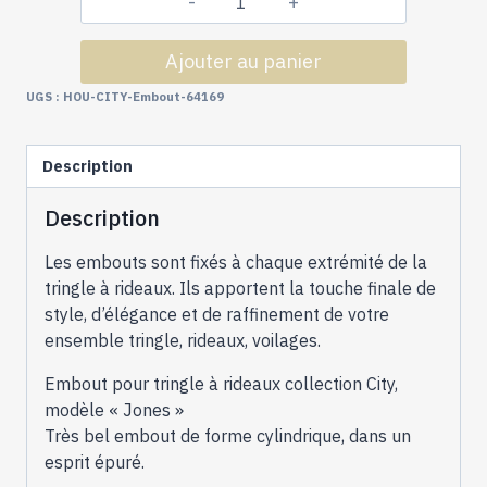
quantité
de
Ajouter au panier
Tringles
à
UGS :
HOU-CITY-Embout-64169
Rideaux
Collection
Description
City
-
Description
2
Embouts
Les embouts sont fixés à chaque extrémité de la
jones
tringle à rideaux. Ils apportent la touche finale de
-
style, d’élégance et de raffinement de votre
64169
ensemble tringle, rideaux, voilages.
Embout pour tringle à rideaux collection City,
modèle « Jones »
Très bel embout de forme cylindrique, dans un
esprit épuré.