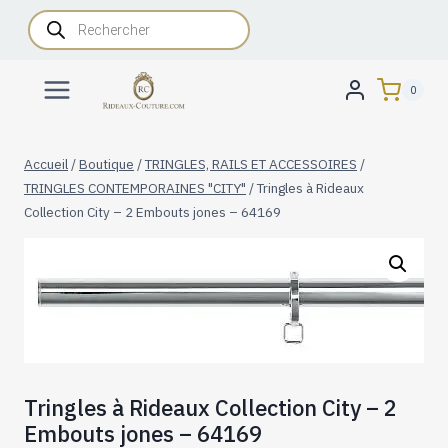
Aller
Recherche
de
au
produits
contenu
0
Accueil
/
Boutique
/
TRINGLES, RAILS ET ACCESSOIRES
/
TRINGLES CONTEMPORAINES "CITY"
/
Tringles à Rideaux
Collection City – 2 Embouts jones – 64169
Tringles à Rideaux Collection City – 2
Embouts jones – 64169